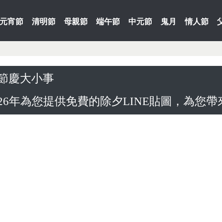
元宵節
清明節
母親節
端午節
中元節
鬼月
情人節
節慶大小事
6年為您提供免費的除夕LINE貼圖，為您帶來無限歡樂和祝福！快來下載各種免費祝賀詞語精心設計的圖案，