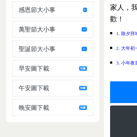
家人，
感恩節大小事
8
歡！
萬聖節大小事
14
1. 除
聖誕節大小事
2. 大年
11
3. 小年
早安圖下載
推薦
午安圖下載
推薦
晚安圖下載
推薦