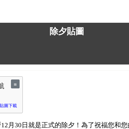
除夕貼圖
≣
導航
除夕貼圖下載
12月30日就是正式的除夕！為了祝福您和