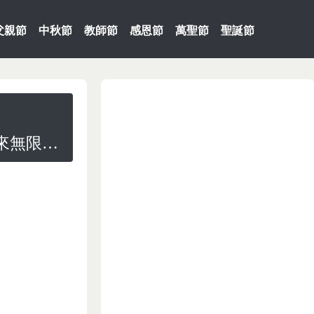
父親節
中秋節
教師節
感恩節
萬聖節
聖誕節
收穫歡樂新年！