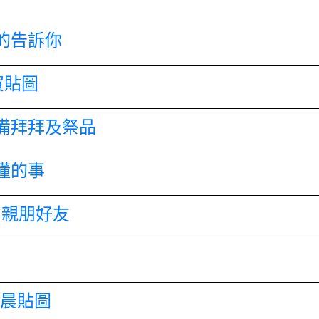
的告訴你
賀貼圖
備拜拜及祭品
懂的事
和親朋好友
早晨貼圖