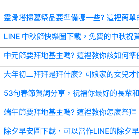
靈骨塔掃墓祭品要準備哪一些? 這裡簡單
LINE 中秋節快樂圖下載，免費的中秋祝
中元節要拜地基主嗎? 這裡教你該如何準
大年初二拜拜是拜什麼? 回娘家的女兒才
53句春節賀詞分享，祝福你最好的長輩
端午節要拜地基主嗎? 這裡教你怎麼祭拜
除夕早安圖下載，可以當作LINE的除夕