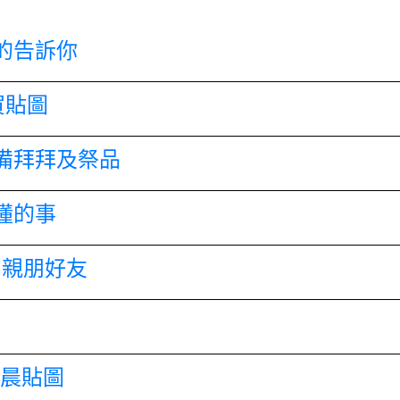
的告訴你
賀貼圖
備拜拜及祭品
懂的事
和親朋好友
早晨貼圖