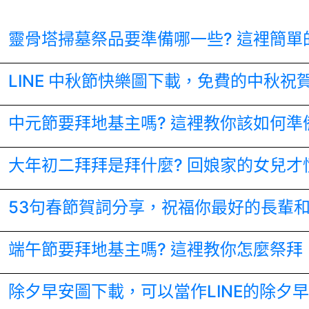
靈骨塔掃墓祭品要準備哪一些? 這裡簡單
LINE 中秋節快樂圖下載，免費的中秋祝
中元節要拜地基主嗎? 這裡教你該如何準
大年初二拜拜是拜什麼? 回娘家的女兒才
53句春節賀詞分享，祝福你最好的長輩
端午節要拜地基主嗎? 這裡教你怎麼祭拜
除夕早安圖下載，可以當作LINE的除夕