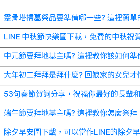
靈骨塔掃墓祭品要準備哪一些? 這裡簡單
LINE 中秋節快樂圖下載，免費的中秋祝
中元節要拜地基主嗎? 這裡教你該如何準
大年初二拜拜是拜什麼? 回娘家的女兒才
53句春節賀詞分享，祝福你最好的長輩
端午節要拜地基主嗎? 這裡教你怎麼祭拜
除夕早安圖下載，可以當作LINE的除夕