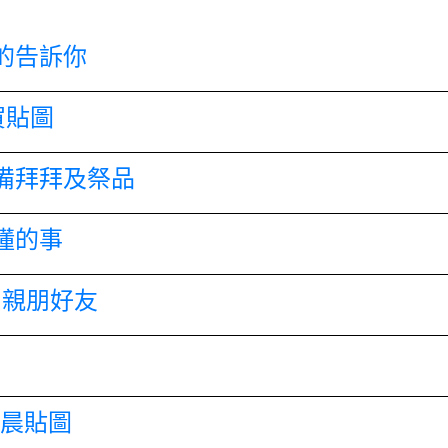
的告訴你
賀貼圖
備拜拜及祭品
懂的事
和親朋好友
早晨貼圖