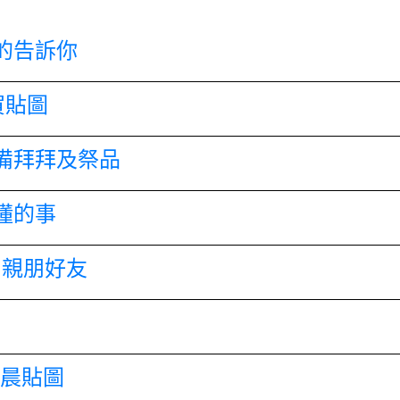
的告訴你
賀貼圖
備拜拜及祭品
懂的事
和親朋好友
早晨貼圖