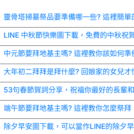
靈骨塔掃墓祭品要準備哪一些? 這裡簡單
LINE 中秋節快樂圖下載，免費的中秋祝
中元節要拜地基主嗎? 這裡教你該如何準
大年初二拜拜是拜什麼? 回娘家的女兒才
53句春節賀詞分享，祝福你最好的長輩
端午節要拜地基主嗎? 這裡教你怎麼祭拜
除夕早安圖下載，可以當作LINE的除夕