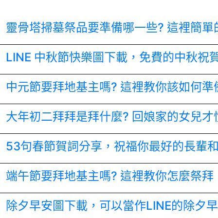
靈骨塔掃墓祭品要準備哪一些? 這裡簡單
LINE 中秋節快樂圖下載，免費的中秋祝
中元節要拜地基主嗎? 這裡教你該如何準
大年初二拜拜是拜什麼? 回娘家的女兒才
53句春節賀詞分享，祝福你最好的長輩
端午節要拜地基主嗎? 這裡教你怎麼祭拜
除夕早安圖下載，可以當作LINE的除夕