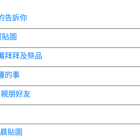
的告訴你
賀貼圖
備拜拜及祭品
懂的事
和親朋好友
早晨貼圖