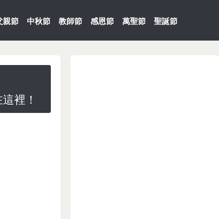
父親節
中秋節
教師節
感恩節
萬聖節
聖誕節
在這裡！