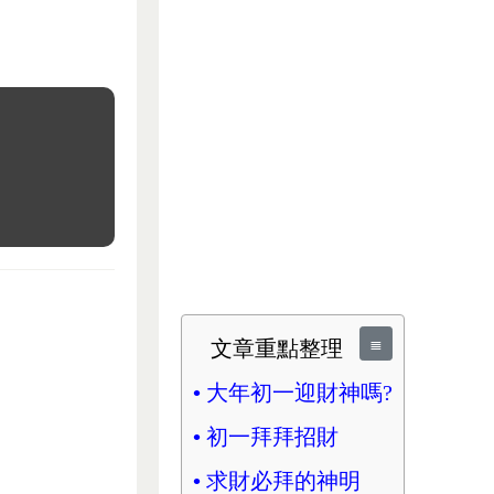
≣
文章重點整理
大年初一迎財神嗎?
初一拜拜招財
求財必拜的神明