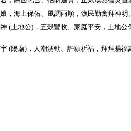
帝君，除凶化吉、招財進寶，正氣凜然擋災避
娘娘，海上保佑、風調雨順，漁民勤奮拜神明
神 (土地公)，五穀豐收、家庭平安，土地公
宇 (陽廟)，人潮湧動、許願祈福，拜拜賜福