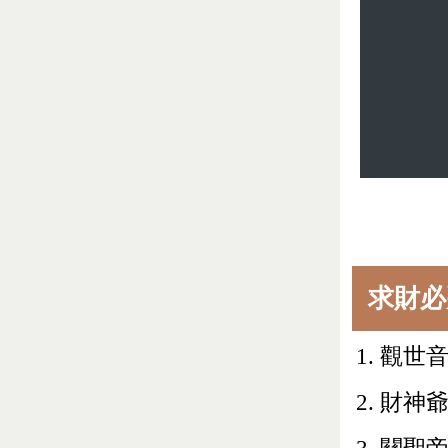
求財必
觀世
財神