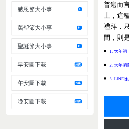
普遍而
感恩節大小事
8
上，這
禮拜，
萬聖節大小事
14
間，則
聖誕節大小事
11
1. 大年
早安圖下載
2. 大年
推薦
3. LI
午安圖下載
推薦
晚安圖下載
推薦