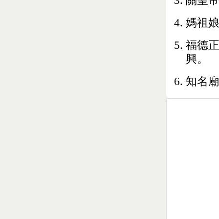
關聖
媽祖
福德正
興。
知名廟