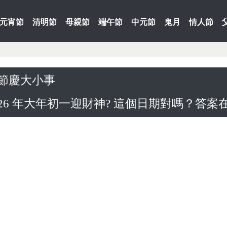
元宵節
清明節
母親節
端午節
中元節
鬼月
情人節
節慶大小事
026 年大年初一迎財神? 這個日期對嗎？答案