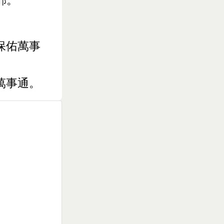
邪。
。
保佑萬事
萬事通。