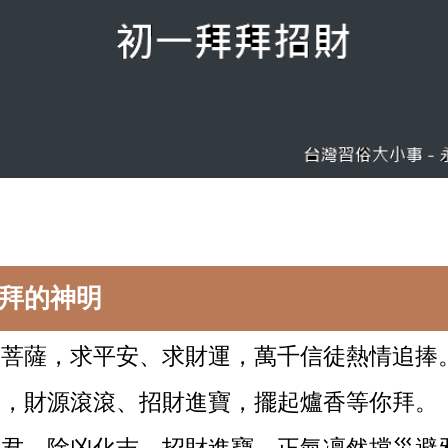
拜的神明
音菩薩，求平安、求財運，萬千信徒熱情追捧
爺，財源滾滾、招財進寶，擺起爐香等你拜。