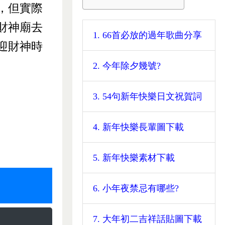
，但實際
財神廟去
1. 66首必放的過年歌曲分享
迎財神時
2. 今年除夕幾號?
3. 54句新年快樂日文祝賀詞
4. 新年快樂長輩圖下載
5. 新年快樂素材下載
6. 小年夜禁忌有哪些?
7. 大年初二吉祥話貼圖下載