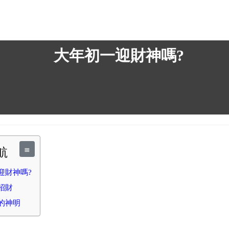
大年初一迎財神嗎?
≣
導航
迎財神嗎?
招財
拜的神明